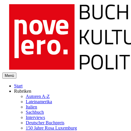
novelero
Menü
Buch Kultur Politik
Start
Rubriken
Autoren A-Z
Lateinamerika
Italien
Sachbuch
Interviews
Deutscher Buchpreis
150 Jahre Rosa Luxemburg