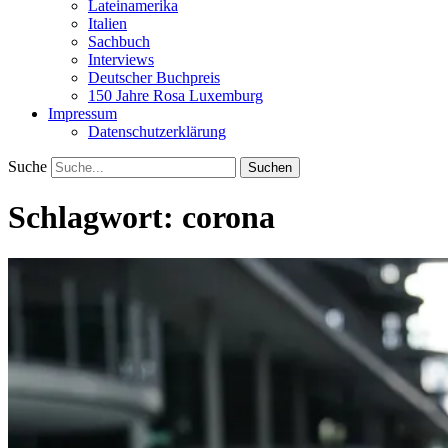
Lateinamerika
Italien
Sachbuch
Interviews
Deutscher Buchpreis
150 Jahre Rosa Luxemburg
Impressum
Datenschutzerklärung
Suche
Schlagwort:
corona