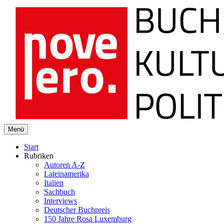
novelero
Menü
Buch Kultur Politik
Start
Rubriken
Autoren A-Z
Lateinamerika
Italien
Sachbuch
Interviews
Deutscher Buchpreis
150 Jahre Rosa Luxemburg