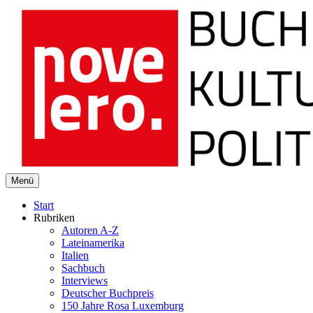
novelero
Menü
Buch Kultur Politik
Start
Rubriken
Autoren A-Z
Lateinamerika
Italien
Sachbuch
Interviews
Deutscher Buchpreis
150 Jahre Rosa Luxemburg