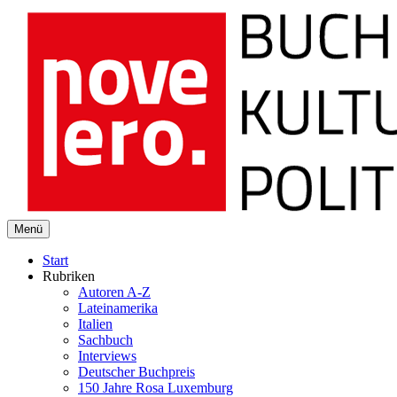
novelero
Menü
Buch Kultur Politik
Start
Rubriken
Autoren A-Z
Lateinamerika
Italien
Sachbuch
Interviews
Deutscher Buchpreis
150 Jahre Rosa Luxemburg