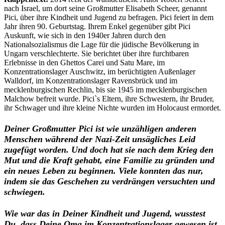
nach Israel, um dort seine Großmutter Elisabeth Scheer, genannt
Pici, über ihre Kindheit und Jugend zu befragen. Pici feiert in dem
Jahr ihren 90. Geburtstag. Ihrem Enkel gegenüber gibt Pici
Auskunft, wie sich in den 1940er Jahren durch den
Nationalsozialismus die Lage für die jüdische Bevölkerung in
Ungarn verschlechterte. Sie berichtet über ihre furchtbaren
Erlebnisse in den Ghettos Carei und Satu Mare, im
Konzentrationslager Auschwitz, im berüchtigten Außenlager
Walldorf, im Konzentrationslager Ravensbrück und im
mecklenburgischen Rechlin, bis sie 1945 im mecklenburgischen
Malchow befreit wurde. Pici`s Eltern, ihre Schwestern, ihr Bruder,
ihr Schwager und ihre kleine Nichte wurden im Holocaust ermordet.
Deiner Großmutter Pici ist wie unzähligen anderen
Menschen während der Nazi-Zeit unsägliches Leid
zugefügt worden. Und doch hat sie nach dem Krieg den
Mut und die Kraft gehabt, eine Familie zu gründen und
ein neues Leben zu beginnen. Viele konnten das nur,
indem sie das Geschehen zu verdrängen versuchten und
schwiegen.
Wie war das in Deiner Kindheit und Jugend, wusstest
Du, dass Deine Oma im Konzentrationslager gewesen ist,