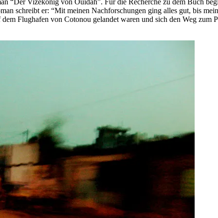
oman “Der Vizekönig von Ouidah”. Für die Recherche zu dem Buch begib
an schreibt er: “Mit meinen Nachforschungen ging alles gut, bis mein
uf dem Flughafen von Cotonou gelandet waren und sich den Weg zum Pr