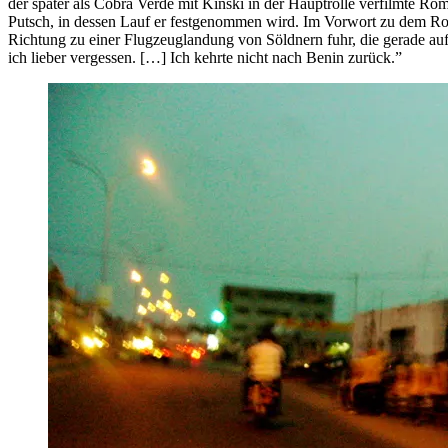
der später als Cobra Verde mit Kinski in der Hauptrolle verfilmte R
Putsch, in dessen Lauf er festgenommen wird. Im Vorwort zu dem Rom
Richtung zu einer Flugzeuglandung von Söldnern fuhr, die gerade a
ich lieber vergessen. […] Ich kehrte nicht nach Benin zurück.”