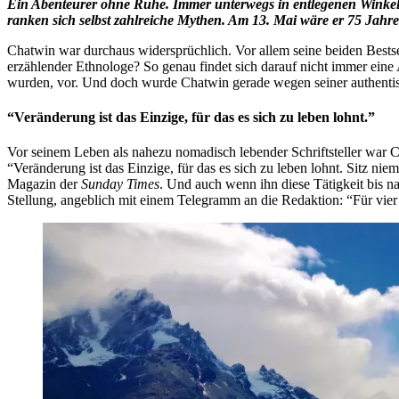
Ein Abenteurer ohne Ruhe. Immer unterwegs in entlegenen Winkel
ranken sich selbst zahlreiche Mythen. Am 13. Mai wäre er 75 Jahre
Chatwin war durchaus widersprüchlich. Vor allem seine beiden Bestse
erzählender Ethnologe? So genau findet sich darauf nicht immer ein
wurden, vor. Und doch wurde Chatwin gerade wegen seiner authentisc
“Veränderung ist das Einzige, für das es sich zu leben lohnt.”
Vor seinem Leben als nahezu nomadisch lebender Schriftsteller war 
“Veränderung ist das Einzige, für das es sich zu leben lohnt. Sitz n
Magazin der
Sunday Times
. Und auch wenn ihn diese Tätigkeit bis na
Stellung, angeblich mit einem Telegramm an die Redaktion: “Für vie