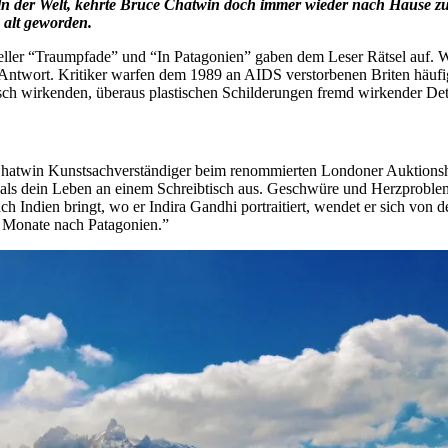
n der Welt, kehrte Bruce Chatwin doch immer wieder nach Hause z
 alt geworden.
ller “Traumpfade” und “In Patagonien” gaben dem Leser Rätsel auf. Wa
e Antwort. Kritiker warfen dem 1989 an AIDS verstorbenen Briten häuf
h wirkenden, überaus plastischen Schilderungen fremd wirkender Detail
Chatwin Kunstsachverständiger beim renommierten Londoner Auktionshau
iemals dein Leben an einem Schreibtisch aus. Geschwüre und Herzproblem
ch Indien bringt, wo er Indira Gandhi portraitiert, wendet er sich von d
r Monate nach Patagonien.”