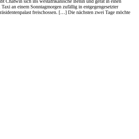
t Chatwin sich ins westafrikanische Benin und gerät in einen
 Taxi an einem Sonntagmorgen zufällig in entgegengesetzter
äsidentenpalast freischossen. […] Die nächsten zwei Tage möchte