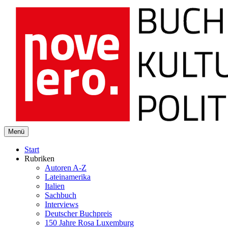
novelero
Menü
Buch Kultur Politik
Start
Rubriken
Autoren A-Z
Lateinamerika
Italien
Sachbuch
Interviews
Deutscher Buchpreis
150 Jahre Rosa Luxemburg