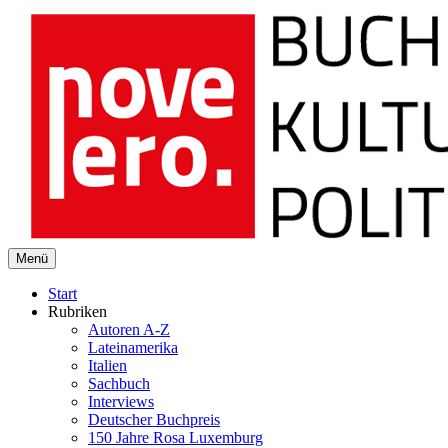
novelero
Menü
Buch Kultur Politik
Start
Rubriken
Autoren A-Z
Lateinamerika
Italien
Sachbuch
Interviews
Deutscher Buchpreis
150 Jahre Rosa Luxemburg