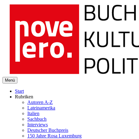
novelero
Menü
Buch Kultur Politik
Start
Rubriken
Autoren A-Z
Lateinamerika
Italien
Sachbuch
Interviews
Deutscher Buchpreis
150 Jahre Rosa Luxemburg