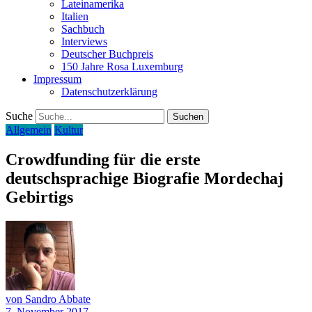
Lateinamerika
Italien
Sachbuch
Interviews
Deutscher Buchpreis
150 Jahre Rosa Luxemburg
Impressum
Datenschutzerklärung
Suche
Allgemein
Kultur
Crowdfunding für die erste
deutschsprachige Biografie Mordechaj
Gebirtigs
von Sandro Abbate
7. November 2017