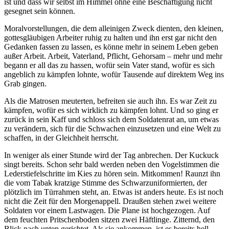
ist und dass wir selbst im Himmel ohne eine Beschäftigung nicht
gesegnet sein können.
Moralvorstellungen, die dem alleinigen Zweck dienten, den kleinen,
gottesgläubigen Arbeiter ruhig zu halten und ihn erst gar nicht den
Gedanken fassen zu lassen, es könne mehr in seinem Leben geben
außer Arbeit. Arbeit, Vaterland, Pflicht, Gehorsam – mehr und mehr
begann er all das zu hassen, wofür sein Vater stand, wofür es sich
angeblich zu kämpfen lohnte, wofür Tausende auf direktem Weg ins
Grab gingen.
Als die Matrosen meuterten, befreiten sie auch ihn. Es war Zeit zu
kämpfen, wofür es sich wirklich zu kämpfen lohnt. Und so ging er
zurück in sein Kaff und schloss sich dem Soldatenrat an, um etwas
zu verändern, sich für die Schwachen einzusetzen und eine Welt zu
schaffen, in der Gleichheit herrscht.
In weniger als einer Stunde wird der Tag anbrechen. Der Kuckuck
singt bereits. Schon sehr bald werden neben den Vogelstimmen die
Lederstiefelschritte im Kies zu hören sein. Mitkommen! Raunzt ihn
die vom Tabak kratzige Stimme des Schwarzuniformierten, der
plötzlich im Türrahmen steht, an. Etwas ist anders heute. Es ist noch
nicht die Zeit für den Morgenappell. Draußen stehen zwei weitere
Soldaten vor einem Lastwagen. Die Plane ist hochgezogen. Auf
dem feuchten Pritschenboden sitzen zwei Häftlinge. Zitternd, den
Blick nach unten gerichtet. Als sie ankommen, ist es bereits hell.