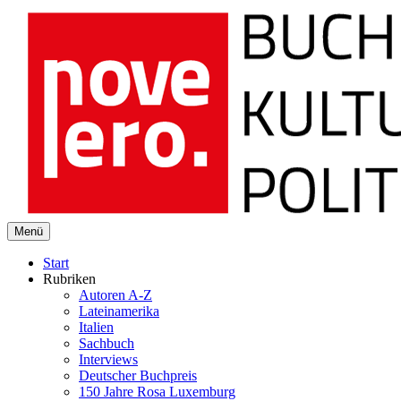
novelero
Menü
Buch Kultur Politik
Start
Rubriken
Autoren A-Z
Lateinamerika
Italien
Sachbuch
Interviews
Deutscher Buchpreis
150 Jahre Rosa Luxemburg