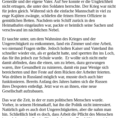
Generäle und der eigene Vater. Auf See konnte er die Ungleichheit
nicht ertragen, die unter den Soldaten herrschte. Der Krieg war nicht
für jeden gleich. Während sich die einfache Mannschaft in viel zu
enge Kajüten zwängte, schliefen die feinen Herren Offiziere in
gemütlichen Betten. Nachdem sein Schiff zurück in den
Heimathafen eingelaufen war, packte er heimlich seine Sachen und
verschwand im nächtlichen Nebel.
Er tauchte unter, um dem Wahnsinn des Krieges und der
Ungerechtigkeit zu entkommen, fand ein Zimmer und eine Arbeit,
wo niemand Fragen stellte. Jedoch holten Kaiser und Vaterland ihn
schneller wieder ein, als er gedacht hatte, und sperrten ihn ins Loch,
das für ihn jedoch zur Schule wurde. Er wollte sich nicht mehr
damit abfinden, dass die einen, um zu leben, dazu gezwungen
waren, ihre Gesundheit zu ruinieren, damit ein paar Wenige sich
bereicherten und ihre Feste auf dem Rücken der Arbeiter feierten.
Was drüben in Russland möglich war, musste doch auch hier
funktionieren. Bereits Anfang des Jahres hatten sich die Russen
ihres Despoten entledigt. Jetzt war es an ihnen, eine neue
Gesellschaft aufzubauen.
Das war die Zeit, in der er zum politischen Menschen wurde.
Vorher, in seinem Heimatkaff, hat ihn die Politik nicht interessiert.
Natürlich gab es auch dort Ungerechtigkeiten, aber die nahm man
hin. Schließlich hieß es doch, dass Arbeit die Pflicht des Menschen