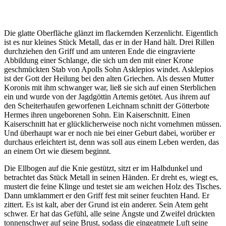
Die glatte Oberfläche glänzt im flackernden Kerzenlicht. Eigentlich
ist es nur kleines Stück Metall, das er in der Hand hält. Drei Rillen
durchziehen den Griff und am unteren Ende die eingravierte
Abbildung einer Schlange, die sich um den mit einer Krone
geschmückten Stab von Apolls Sohn Asklepios windet. Asklepios
ist der Gott der Heilung bei den alten Griechen. Als dessen Mutter
Koronis mit ihm schwanger war, ließ sie sich auf einen Sterblichen
ein und wurde von der Jagdgöttin Artemis getötet. Aus ihrem auf
den Scheiterhaufen geworfenen Leichnam schnitt der Götterbote
Hermes ihren ungeborenen Sohn. Ein Kaiserschnitt. Einen
Kaiserschnitt hat er glücklicherweise noch nicht vornehmen müssen.
Und überhaupt war er noch nie bei einer Geburt dabei, worüber er
durchaus erleichtert ist, denn was soll aus einem Leben werden, das
an einem Ort wie diesem beginnt.
Die Ellbogen auf die Knie gestützt, sitzt er im Halbdunkel und
betrachtet das Stück Metall in seinen Händen. Er dreht es, wiegt es,
mustert die feine Klinge und testet sie am weichen Holz des Tisches.
Dann umklammert er den Griff fest mit seiner feuchten Hand. Er
zittert. Es ist kalt, aber der Grund ist ein anderer. Sein Atem geht
schwer. Er hat das Gefühl, alle seine Ängste und Zweifel drückten
tonnenschwer auf seine Brust, sodass die eingeatmete Luft seine