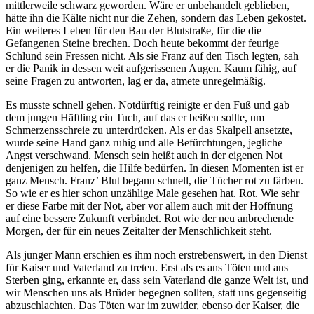
mittlerweile schwarz geworden. Wäre er unbehandelt geblieben,
hätte ihn die Kälte nicht nur die Zehen, sondern das Leben gekostet.
Ein weiteres Leben für den Bau der Blutstraße, für die die
Gefangenen Steine brechen. Doch heute bekommt der feurige
Schlund sein Fressen nicht. Als sie Franz auf den Tisch legten, sah
er die Panik in dessen weit aufgerissenen Augen. Kaum fähig, auf
seine Fragen zu antworten, lag er da, atmete unregelmäßig.
Es musste schnell gehen. Notdürftig reinigte er den Fuß und gab
dem jungen Häftling ein Tuch, auf das er beißen sollte, um
Schmerzensschreie zu unterdrücken. Als er das Skalpell ansetzte,
wurde seine Hand ganz ruhig und alle Befürchtungen, jegliche
Angst verschwand. Mensch sein heißt auch in der eigenen Not
denjenigen zu helfen, die Hilfe bedürfen. In diesen Momenten ist er
ganz Mensch. Franz’ Blut begann schnell, die Tücher rot zu färben.
So wie er es hier schon unzählige Male gesehen hat. Rot. Wie sehr
er diese Farbe mit der Not, aber vor allem auch mit der Hoffnung
auf eine bessere Zukunft verbindet. Rot wie der neu anbrechende
Morgen, der für ein neues Zeitalter der Menschlichkeit steht.
Als junger Mann erschien es ihm noch erstrebenswert, in den Dienst
für Kaiser und Vaterland zu treten. Erst als es ans Töten und ans
Sterben ging, erkannte er, dass sein Vaterland die ganze Welt ist, und
wir Menschen uns als Brüder begegnen sollten, statt uns gegenseitig
abzuschlachten. Das Töten war im zuwider, ebenso der Kaiser, die