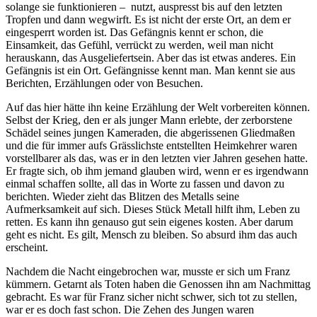
solange sie funktionieren – nutzt, auspresst bis auf den letzten
Tropfen und dann wegwirft. Es ist nicht der erste Ort, an dem er
eingesperrt worden ist. Das Gefängnis kennt er schon, die
Einsamkeit, das Gefühl, verrückt zu werden, weil man nicht
herauskann, das Ausgeliefertsein. Aber das ist etwas anderes. Ein
Gefängnis ist ein Ort. Gefängnisse kennt man. Man kennt sie aus
Berichten, Erzählungen oder von Besuchen.
Auf das hier hätte ihn keine Erzählung der Welt vorbereiten können.
Selbst der Krieg, den er als junger Mann erlebte, der zerborstene
Schädel seines jungen Kameraden, die abgerissenen Gliedmaßen
und die für immer aufs Grässlichste entstellten Heimkehrer waren
vorstellbarer als das, was er in den letzten vier Jahren gesehen hatte.
Er fragte sich, ob ihm jemand glauben wird, wenn er es irgendwann
einmal schaffen sollte, all das in Worte zu fassen und davon zu
berichten. Wieder zieht das Blitzen des Metalls seine
Aufmerksamkeit auf sich. Dieses Stück Metall hilft ihm, Leben zu
retten. Es kann ihn genauso gut sein eigenes kosten. Aber darum
geht es nicht. Es gilt, Mensch zu bleiben. So absurd ihm das auch
erscheint.
Nachdem die Nacht eingebrochen war, musste er sich um Franz
kümmern. Getarnt als Toten haben die Genossen ihn am Nachmittag
gebracht. Es war für Franz sicher nicht schwer, sich tot zu stellen,
war er es doch fast schon. Die Zehen des Jungen waren