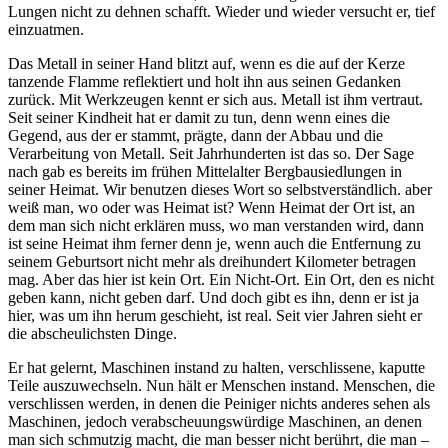
Lungen nicht zu dehnen schafft. Wieder und wieder versucht er, tief
einzuatmen.
Das Metall in seiner Hand blitzt auf, wenn es die auf der Kerze
tanzende Flamme reflektiert und holt ihn aus seinen Gedanken
zurück. Mit Werkzeugen kennt er sich aus. Metall ist ihm vertraut.
Seit seiner Kindheit hat er damit zu tun, denn wenn eines die
Gegend, aus der er stammt, prägte, dann der Abbau und die
Verarbeitung von Metall. Seit Jahrhunderten ist das so. Der Sage
nach gab es bereits im frühen Mittelalter Bergbausiedlungen in
seiner Heimat. Wir benutzen dieses Wort so selbstverständlich. aber
weiß man, wo oder was Heimat ist? Wenn Heimat der Ort ist, an
dem man sich nicht erklären muss, wo man verstanden wird, dann
ist seine Heimat ihm ferner denn je, wenn auch die Entfernung zu
seinem Geburtsort nicht mehr als dreihundert Kilometer betragen
mag. Aber das hier ist kein Ort. Ein Nicht-Ort. Ein Ort, den es nicht
geben kann, nicht geben darf. Und doch gibt es ihn, denn er ist ja
hier, was um ihn herum geschieht, ist real. Seit vier Jahren sieht er
die abscheulichsten Dinge.
Er hat gelernt, Maschinen instand zu halten, verschlissene, kaputte
Teile auszuwechseln. Nun hält er Menschen instand. Menschen, die
verschlissen werden, in denen die Peiniger nichts anderes sehen als
Maschinen, jedoch verabscheuungswürdige Maschinen, an denen
man sich schmutzig macht, die man besser nicht berührt, die man –