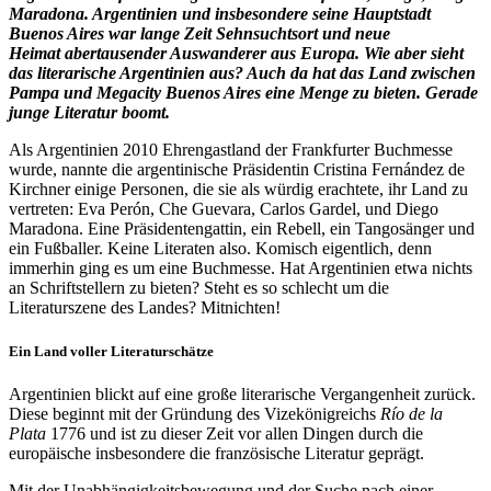
Maradona. Argentinien und insbesondere seine Hauptstadt
Buenos Aires war lange Zeit Sehnsuchtsort und neue
Heimat abertausender Auswanderer aus Europa. Wie aber sieht
das literarische Argentinien aus? Auch da hat das Land zwischen
Pampa und Megacity Buenos Aires eine Menge zu bieten. Gerade
junge Literatur boomt.
Als Argentinien 2010 Ehrengastland der Frankfurter Buchmesse
wurde, nannte die argentinische Präsidentin Cristina Fernández de
Kirchner einige Personen, die sie als würdig erachtete, ihr Land zu
vertreten: Eva Perón, Che Guevara, Carlos Gardel, und Diego
Maradona. Eine Präsidentengattin, ein Rebell, ein Tangosänger und
ein Fußballer. Keine Literaten also. Komisch eigentlich, denn
immerhin ging es um eine Buchmesse. Hat Argentinien etwa nichts
an Schriftstellern zu bieten? Steht es so schlecht um die
Literaturszene des Landes? Mitnichten!
Ein Land voller Literaturschätze
Argentinien blickt auf eine große literarische Vergangenheit zurück.
Diese beginnt mit der Gründung des Vizekönigreichs
Río de la
Plata
1776 und ist zu dieser Zeit vor allen Dingen durch die
europäische insbesondere die französische Literatur geprägt.
Mit der Unabhängigkeitsbewegung und der Suche nach einer