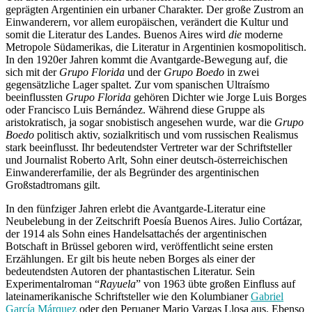
geprägten Argentinien ein urbaner Charakter. Der große Zustrom an
Einwanderern, vor allem europäischen, verändert die Kultur und
somit die Literatur des Landes. Buenos Aires wird
die
moderne
Metropole Südamerikas, die Literatur in Argentinien kosmopolitisch.
In den 1920er Jahren kommt die Avantgarde-Bewegung auf, die
sich mit der
Grupo Florida
und der
Grupo Boedo
in zwei
gegensätzliche Lager spaltet. Zur vom spanischen Ultraísmo
beeinflussten
Grupo Florida
gehören Dichter wie Jorge Luis Borges
oder Francisco Luis Bernández. Während diese Gruppe als
aristokratisch, ja sogar snobistisch angesehen wurde, war die
Grupo
Boedo
politisch aktiv, sozialkritisch und vom russischen Realismus
stark beeinflusst. Ihr bedeutendster Vertreter war der Schriftsteller
und Journalist Roberto Arlt, Sohn einer deutsch-österreichischen
Einwandererfamilie, der als Begründer des argentinischen
Großstadtromans gilt.
In den fünfziger Jahren erlebt die Avantgarde-Literatur eine
Neubelebung in der Zeitschrift Poesía Buenos Aires. Julio Cortázar,
der 1914 als Sohn eines Handelsattachés der argentinischen
Botschaft in Brüssel geboren wird, veröffentlicht seine ersten
Erzählungen. Er gilt bis heute neben Borges als einer der
bedeutendsten Autoren der phantastischen Literatur. Sein
Experimentalroman “
Rayuela
” von 1963 übte großen Einfluss auf
lateinamerikanische Schriftsteller wie den Kolumbianer
Gabriel
García Márquez
oder den Peruaner Mario Vargas Llosa aus. Ebenso