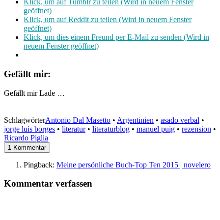
Klick, um auf Tumblr zu teilen (Wird in neuem Fenster
geöffnet)
Klick, um auf Reddit zu teilen (Wird in neuem Fenster
geöffnet)
Klick, um dies einem Freund per E-Mail zu senden (Wird in
neuem Fenster geöffnet)
Gefällt mir:
Gefällt mir
Lade …
Schlagwörter
Antonio Dal Masetto
•
Argentinien
•
asado verbal
•
jorge luís borges
•
literatur
•
literaturblog
•
manuel puig
•
rezension
•
Ricardo Piglia
1 Kommentar
Pingback:
Meine persönliche Buch-Top Ten 2015 | novelero
Kommentar verfassen