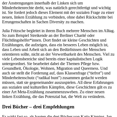
der Anstrengungen innerhalb der Linken sich um
Minderheitenrechte dreht, was natürlich gerechtfertigt und wichtig
ist. Sie fordert jedoch dieses Element mit der sozialen Frage zu einer
neuen, linken Erzählung zu verbinden, ohne dabei Rückschritte bei
Errungenschaften in Sachen Diversity zu machen.
Julia Fritzsche begleitet in ihrem Buch mehrere Menschen im Alltag.
So zum Beispiel Streikende an der Berliner Charité oder
Flüchtlingshelfer*innen. Dort findet sie kleine Geschichten und
Erzählungen, die aufzeigen, dass ein besseres Leben möglich ist,
dass Leben und Arbeit sich an den Bedürfnissen der Menschen
orientieren sollte, nicht an der Verwertbarkeit des Menschen. Viel zu
viele Lebensbereiche sind bereits einer kapitalistischen Logik
untergeordnet. Sie bearbeitet dabei die Themen Pflege bzw.
Gesundheit, Ökologie, Wohnen, Migration und Queerness. Und
auch sie stellt die Forderung auf, dass Klassenfrage (“tiefrot”) und
Minderheitenschutz (“radikal bunt”) zusammen gedacht werden
müssen, statt sie gegeneinander auszuspielen. All diese Erfahrungen
aus sozialen und kulturellen Kämpfen, diese Geschichten gilt es zu
einer Art Meta-Erzählung zusammenzuweben. Zu einer neuen
linken Erzählung, die das Potenzial hat, die Welt zu verändern.
Drei Bücher – drei Empfehlungen
Es wirkt fast so, als bauten die drei Bücher von Katja Kipping, Jan