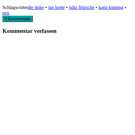
Schlagwörter
die linke
•
jan korte
•
julia fritzsche
•
katja kipping
•
neu
0 Kommentare
Kommentar verfassen