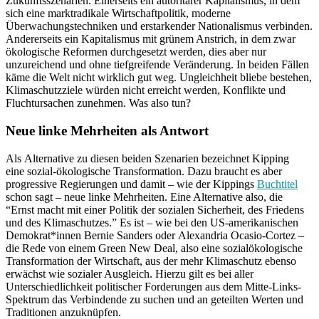
Zukunftsszenarien. Einerseits ein autoritärer Kapitalismus, in dem
sich eine marktradikale Wirtschaftpolitik, moderne
Überwachungstechniken und erstarkender Nationalismus verbinden.
Andererseits ein Kapitalismus mit grünem Anstrich, in dem zwar
ökologische Reformen durchgesetzt werden, dies aber nur
unzureichend und ohne tiefgreifende Veränderung. In beiden Fällen
käme die Welt nicht wirklich gut weg. Ungleichheit bliebe bestehen,
Klimaschutzziele würden nicht erreicht werden, Konflikte und
Fluchtursachen zunehmen. Was also tun?
Neue linke Mehrheiten als Antwort
Als Alternative zu diesen beiden Szenarien bezeichnet Kipping
eine sozial-ökologische Transformation. Dazu braucht es aber
progressive Regierungen und damit – wie der Kippings
Buchtitel
schon sagt – neue linke Mehrheiten. Eine Alternative also, die
“Ernst macht mit einer Politik der sozialen Sicherheit, des Friedens
und des Klimaschutzes.” Es ist – wie bei den US-amerikanischen
Demokrat*innen Bernie Sanders oder Alexandria Ocasio-Cortez –
die Rede von einem Green New Deal, also eine sozialökologische
Transformation der Wirtschaft, aus der mehr Klimaschutz ebenso
erwächst wie sozialer Ausgleich. Hierzu gilt es bei aller
Unterschiedlichkeit politischer Forderungen aus dem Mitte-Links-
Spektrum das Verbindende zu suchen und an geteilten Werten und
Traditionen anzuknüpfen.