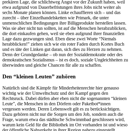
prekären Lage, die schlichtweg Angst vor der Zukunft haben, weil
etwa aufgrund von Dauerbefristungen ihres Jobs nicht weiter als
sechs Monate planen können. Linke echauffieren sich – und das
zurecht – über Einzelhandelsketten wie Primark, die unter
unmenschlichen Bedingungen ihre Billigprodukte herstellen lassen.
Was sie aber nicht tun sollten, ist auf die Menschen herabzublicken,
die dort einkaufen gehen, weil sie eben aufgrund ihrer finanziellen
Lage dazu gezwungen sind. Eben diese zwei Worte “Niemals
herabblicken!” ziehen sich wie ein roter Faden durch Kortes Buch
und es täte der Linken gut daran, sich dies zu Herzen zu nehmen.
Denn der Grundgedanke – ob nun der Sozialdemokratie oder des
demokratischen Sozialismus – ist es doch, soziale Ungleichheiten zu
überwinden und gleiche Chancen für alle zu schaffen.
Den “kleinen Leuten” zuhören
Natürlich sind die Kämpfe für Minderheitenrechte hier genauso
wichtig wie der Umweltschutz und der Kampf gegen den
Rechtsruck. Dabei dürfen aber eben nicht die sogenannten “kleinen
Leute”, die Menschen in den Dörfern oder Paketbot*innen
vergessen werden. Deren Lebenswelt gilt es zu berücksichtigen.
Dazu gehören nicht nur die Sorgen um den Job, sondern auch die
Frage, warum etwa das städtische Schwimmbad geschlossen wird,
warum kein Geld für die Bibliothek im Ort vorhanden ist und wieso
der öffentliche Nahverkehr in ihrer Region nahezu eingestellt