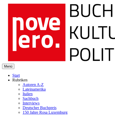
novelero
Menü
Buch Kultur Politik
Start
Rubriken
Autoren A-Z
Lateinamerika
Italien
Sachbuch
Interviews
Deutscher Buchpreis
150 Jahre Rosa Luxemburg