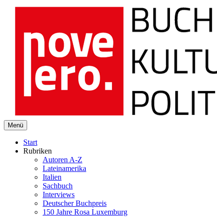
novelero
Menü
Buch Kultur Politik
Start
Rubriken
Autoren A-Z
Lateinamerika
Italien
Sachbuch
Interviews
Deutscher Buchpreis
150 Jahre Rosa Luxemburg