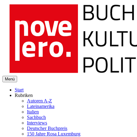
novelero
Menü
Buch Kultur Politik
Start
Rubriken
Autoren A-Z
Lateinamerika
Italien
Sachbuch
Interviews
Deutscher Buchpreis
150 Jahre Rosa Luxemburg