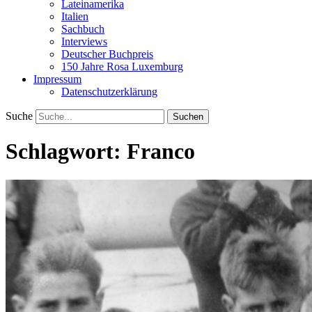
Lateinamerika
Italien
Sachbuch
Interviews
Deutscher Buchpreis
150 Jahre Rosa Luxemburg
Impressum
Datenschutzerklärung
Suche
Schlagwort:
Franco