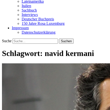
Lateinamerika
Italien
Sachbuch
Interviews
Deutscher Buchpreis
150 Jahre Rosa Luxemburg
Impressum
Datenschutzerklärung
Suche
Schlagwort:
navid kermani