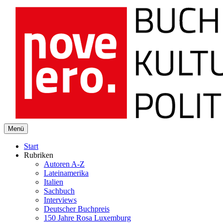
novelero
Menü
Buch Kultur Politik
Start
Rubriken
Autoren A-Z
Lateinamerika
Italien
Sachbuch
Interviews
Deutscher Buchpreis
150 Jahre Rosa Luxemburg