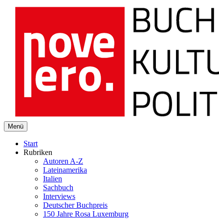
novelero
Menü
Buch Kultur Politik
Start
Rubriken
Autoren A-Z
Lateinamerika
Italien
Sachbuch
Interviews
Deutscher Buchpreis
150 Jahre Rosa Luxemburg