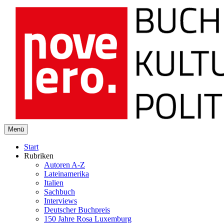
novelero
Menü
Buch Kultur Politik
Start
Rubriken
Autoren A-Z
Lateinamerika
Italien
Sachbuch
Interviews
Deutscher Buchpreis
150 Jahre Rosa Luxemburg