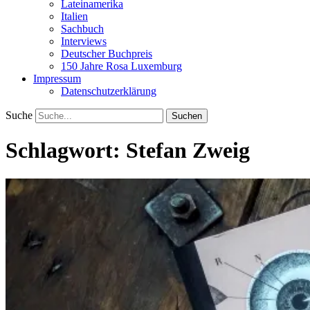
Lateinamerika
Italien
Sachbuch
Interviews
Deutscher Buchpreis
150 Jahre Rosa Luxemburg
Impressum
Datenschutzerklärung
Suche
Schlagwort:
Stefan Zweig