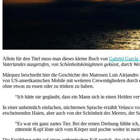
Allein für den Titel muss man dieses kleine Buch von
Gabriel García
Vaterlandes ausgerufen, von Schönheitsköniginnen geküsst, durch We
Márquez beschreibt hier die Geschichte des Matrosen Luis Alejandro 
von US-amerikanischen Mobile mit weiteren Crewmitgliedern durch ei
ohne etwas zu essen oder zu trinken zu haben.
“Ich hätte nie geglaubt, dass ein Mann sich in einen Helden v
In einer unheimlich einfachen, nüchternen Sprache erzählt Velasco v
erscheinenden Haien, aber auch von der Schönheit des Meeres, der S
“Es war ein ganz zartes Tier. Bei der ersten Drehung fühlte i
zitternde Kopf löste sich vom Körper und pochte weiter in mei
Die Erzählung geht auf einen authentischen Fall zurück, der sich in 