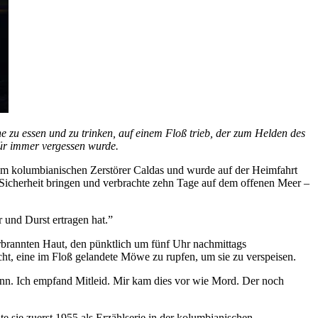
ne zu essen und zu trinken, auf einem Floß trieb, der zum Helden des
für immer vergessen wurde.
 dem kolumbianischen Zerstörer Caldas und wurde auf der Heimfahrt
Sicherheit bringen und verbrachte zehn Tage auf dem offenen Meer –
 und Durst ertragen hat.”
erbrannten Haut, den pünktlich um fünf Uhr nachmittags
ht, eine im Floß gelandete Möwe zu rupfen, um sie zu verspeisen.
rann. Ich empfand Mitleid. Mir kam dies vor wie Mord. Der noch
e sie zuerst 1955 als Erzählserie in der kolumbianischen