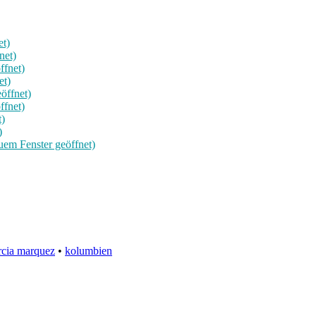
et)
net)
ffnet)
et)
öffnet)
ffnet)
t)
)
uem Fenster geöffnet)
rcia marquez
•
kolumbien