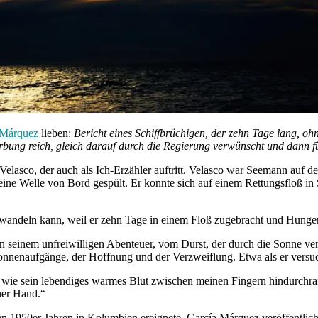
 Márquez
lieben:
Bericht eines Schiffbrüchigen, der zehn Tage lang, oh
rbung reich, gleich darauf durch die Regierung verwünscht und dann 
Velasco, der auch als Ich-Erzähler auftritt. Velasco war Seemann auf
ne Welle von Bord gespült. Er konnte sich auf einem Rettungsfloß in 
erwandeln kann, weil er zehn Tage in einem Floß zugebracht und Hunger
on seinem unfreiwilligen Abenteuer, vom Durst, der durch die Sonne v
onnenaufgänge, der Hoffnung und der Verzweiflung. Etwa als er versuc
ch, wie sein lebendiges warmes Blut zwischen meinen Fingern hindurch
ner Hand.“
den 1950er Jahren in Kolumbien ereignete. García Márquez veröffentlicht