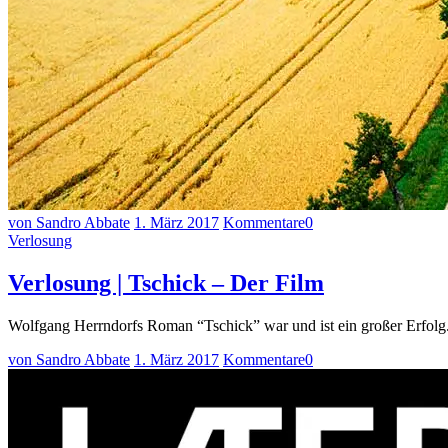
von Sandro Abbate
1. März 2017
Kommentare
0
Verlosung
Verlosung | Tschick – Der Film
Wolfgang Herrndorfs Roman “Tschick” war und ist ein großer Erfolg. 
von Sandro Abbate
1. März 2017
Kommentare
0