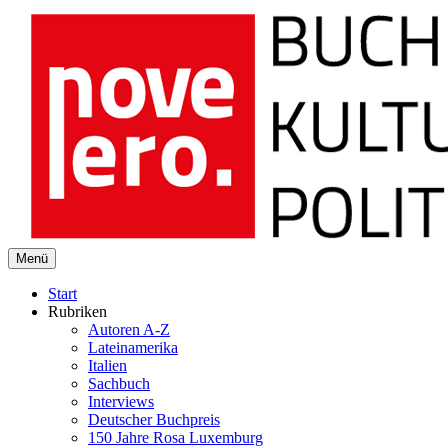
novelero
Menü
Buch Kultur Politik
Start
Rubriken
Autoren A-Z
Lateinamerika
Italien
Sachbuch
Interviews
Deutscher Buchpreis
150 Jahre Rosa Luxemburg