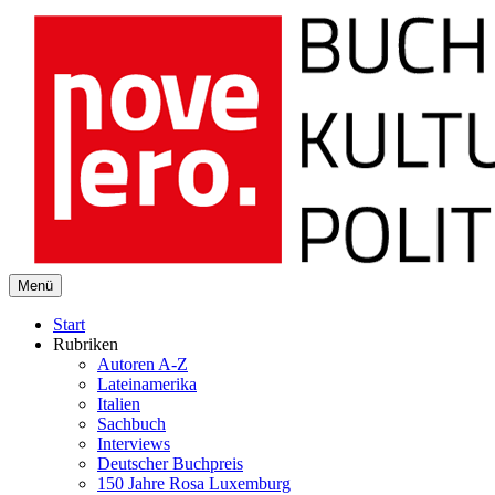
novelero
Menü
Buch Kultur Politik
Start
Rubriken
Autoren A-Z
Lateinamerika
Italien
Sachbuch
Interviews
Deutscher Buchpreis
150 Jahre Rosa Luxemburg