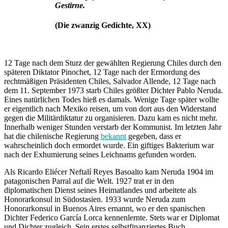
Gestirne.
(Die zwanzig Gedichte, XX)
12 Tage nach dem Sturz der gewählten Regierung Chiles durch den
späteren Diktator Pinochet, 12 Tage nach der Ermordung des
rechtmäßigen Präsidenten Chiles, Salvador Allende, 12 Tage nach
dem 11. September 1973 starb Chiles größter Dichter Pablo Neruda.
Eines natürlichen Todes hieß es damals. Wenige Tage später wollte
er eigentlich nach Mexiko reisen, um von dort aus den Widerstand
gegen die Militärdiktatur zu organisieren. Dazu kam es nicht mehr.
Innerhalb weniger Stunden verstarb der Kommunist. Im letzten Jahr
hat die chilenische Regierung
bekannt
gegeben, dass er
wahrscheinlich doch ermordet wurde. Ein giftiges Bakterium war
nach der Exhumierung seines Leichnams gefunden worden.
Als Ricardo Eliécer Neftalí Reyes Basoalto kam Neruda 1904 im
patagonischen Parral auf die Welt. 1927 trat er in den
diplomatischen Dienst seines Heimatlandes und arbeitete als
Honorarkonsul in Südostasien. 1933 wurde Neruda zum
Honorarkonsul in Buenos Aires ernannt, wo er den spanischen
Dichter Federico García Lorca kennenlernte. Stets war er Diplomat
und Dichter zugleich. Sein erstes selbstfinanziertes Buch