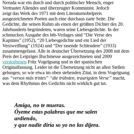
Neruda war ein durch und durch politischer Mensch, enger
Vertrauter Allendes und überzeugter Kommunist. Jedoch
zeigt das Werk des 1971 mit dem Literaturnobelpreis
ausgezeichneten Poeten auch eine durchaus zarte Seite. Die
Gedichte, die seinen Ruhm als einen der größten Dichter des 20.
Jahrhunderts begründeten, waren seine Liebesgedichte. In der
schmucken Ausgabe des btb-Verlages sind “Die Verse des
Kapitäns” (1952), “20 Liebesgedichte und ein Lied der
Verzweiflung” (1924) und “Der rasende Schleudere” (1933)
zusammengefasst. Alle in deutscher Übersetzung des 2008 mit dem
Preis der Leipziger Buchmesse ausgezeichneten und 2009
verstorbenen
Fritz Vogelgsang und in der spanischen
Originalfassung. Leider ist die Übersetzung nicht an allen Stellen
gelungen, so wie etwa im oben stehenden Zitat, in dem Vogelgsang
aus
“versos más tristes”
“die trübsten, traurigsten Verse”
macht,
was dem Rhythmus des Gedichts nicht wirklich gut tut.
Amiga, no te mueras.
Óyeme estas palabras que me salen
ardiendo,
y que nadie diría so yo no las dijera.