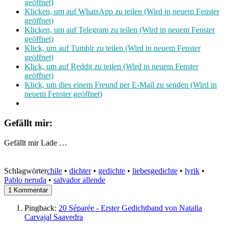
geöffnet)
Klicken, um auf WhatsApp zu teilen (Wird in neuem Fenster
geöffnet)
Klicken, um auf Telegram zu teilen (Wird in neuem Fenster
geöffnet)
Klick, um auf Tumblr zu teilen (Wird in neuem Fenster
geöffnet)
Klick, um auf Reddit zu teilen (Wird in neuem Fenster
geöffnet)
Klick, um dies einem Freund per E-Mail zu senden (Wird in
neuem Fenster geöffnet)
Gefällt mir:
Gefällt mir
Lade …
Schlagwörter
chile
•
dichter
•
gedichte
•
liebesgedichte
•
lyrik
•
Pablo neruda
•
salvador allende
1 Kommentar
Pingback:
20 Séparée - Erster Gedichtband von Natalia
Carvajal Saavedra