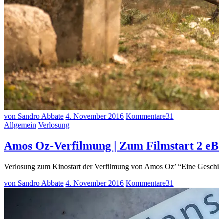
von Sandro Abbate
4. November 2016
Kommentare
31
Allgemein
Verlosung
Amos Oz-Verfilmung | Zum Filmstart 2 eB
Verlosung zum Kinostart der Verfilmung von Amos Oz’ “Eine Geschic
von Sandro Abbate
4. November 2016
Kommentare
31