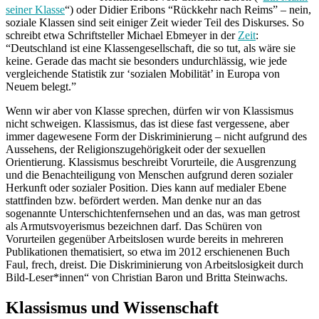
seiner Klasse
“) oder Didier Eribons “Rückkehr nach Reims” – nein,
soziale Klassen sind seit einiger Zeit wieder Teil des Diskurses. So
schreibt etwa Schriftsteller Michael Ebmeyer in der
Zeit
:
“Deutschland ist eine Klassengesellschaft, die so tut, als wäre sie
keine. Gerade das macht sie besonders undurchlässig, wie jede
vergleichende Statistik zur ‘sozialen Mobilität’ in Europa von
Neuem belegt.”
Wenn wir aber von Klasse sprechen, dürfen wir von Klassismus
nicht schweigen. Klassismus, das ist diese fast vergessene, aber
immer dagewesene Form der Diskriminierung – nicht aufgrund des
Aussehens, der Religionszugehörigkeit oder der sexuellen
Orientierung. Klassismus beschreibt Vorurteile, die Ausgrenzung
und die Benachteiligung von Menschen aufgrund deren sozialer
Herkunft oder sozialer Position. Dies kann auf medialer Ebene
stattfinden bzw. befördert werden. Man denke nur an das
sogenannte Unterschichtenfernsehen und an das, was man getrost
als Armutsvoyerismus bezeichnen darf. Das Schüren von
Vorurteilen gegenüber Arbeitslosen wurde bereits in mehreren
Publikationen thematisiert, so etwa im 2012 erschienenen Buch
Faul, frech, dreist. Die Diskriminierung von Arbeitslosigkeit durch
Bild-Leser*innen“ von Christian Baron und Britta Steinwachs.
Klassismus und Wissenschaft