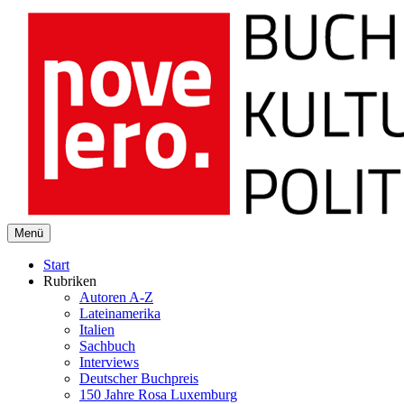
novelero
Menü
Buch Kultur Politik
Start
Rubriken
Autoren A-Z
Lateinamerika
Italien
Sachbuch
Interviews
Deutscher Buchpreis
150 Jahre Rosa Luxemburg