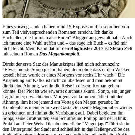
Eines vorweg – mich haben rund 15 Exposés und Leseproben von
zum Teil vielversprechenden Romanen erreicht. Ich danke
Euch allen, die Ihr mich als “Euren” Blogger ausgewählt habt. Auch
ich musste eine Wahl treffen und – das sage ich Euch – es fiel mir
nicht leicht. Mein Kandidat für den
Blogbuster 2017
ist
Stefan Zett
mit seinem Roman
Das Magenkomplott
.
Direkt der erste Satz des Manuskriptes ließ mich schmunzeln:
“Etwas musste Sonjo gestört haben, denn ohne dass er den Wecker
gestellt hätte, wurde er eines Morgens vor sechs Uhr wach.” Die
Anspielung auf Kafka ist nicht zu überlesen und man bekommt
direkt eine Ahnung, wohin die Reise in diesem Roman gehen
könnte. Der Plot ist wie erwartet durchaus skurril. Sonjo, ein junger
Tagträumer, erwacht eines Morgens vollkommen lädiert mit der
Ahnung, ihm habe jemand am Vortag den Magen geraubt. Im
Krankenhaus meint er in zwei Gastärzten seine Magenräuber wieder
zu erkennen und nimmt die Verfolgung auf. Dabei begleiten ihn
Sonja, seine Großmutter, sein Schulfreund Philipp und der Klinik-
Praktikant Peter Wels. Die abenteuerliche “Magenjagd” führt sie in
den Untergrund der Stadt und schließlich in das Kellergewölbe des
Einkaufszentrums Europa, wo eine verrückte, milchsüchtige Sekte