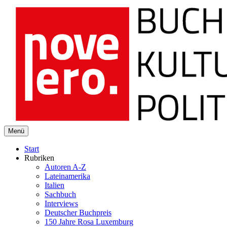
novelero
Menü
Buch Kultur Politik
Start
Rubriken
Autoren A-Z
Lateinamerika
Italien
Sachbuch
Interviews
Deutscher Buchpreis
150 Jahre Rosa Luxemburg