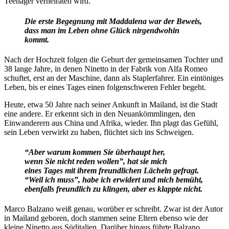
Teenager verheiraten wird.
Die erste Begegnung mit Maddalena war der Beweis,
dass man im Leben ohne Glück nirgendwohin
kommt.
Nach der Hochzeit folgen die Geburt der gemeinsamen Tochter und
38 lange Jahre, in denen Ninetto in der Fabrik von Alfa Romeo
schuftet, erst an der Maschine, dann als Staplerfahrer. Ein eintöniges
Leben, bis er eines Tages einen folgenschweren Fehler begeht.
Heute, etwa 50 Jahre nach seiner Ankunft in Mailand, ist die Stadt
eine andere. Er erkennt sich in den Neuankömmlingen, den
Einwanderern aus China und Afrika, wieder. Ihn plagt das Gefühl,
sein Leben verwirkt zu haben, flüchtet sich ins Schweigen.
“Aber warum kommen Sie überhaupt her,
wenn Sie nicht reden wollen”, hat sie mich
eines Tages mit ihrem freundlichen Lächeln gefragt.
“Weil ich muss”, habe ich erwidert und mich bemüht,
ebenfalls freundlich zu klingen, aber es klappte nicht.
Marco Balzano weiß genau, worüber er schreibt. Zwar ist der Autor
in Mailand geboren, doch stammen seine Eltern ebenso wie der
kleine Ninetto aus Süditalien. Darüber hinaus führte Balzano