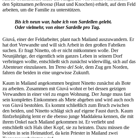
den Spitznamen
pelleossa
(Haut und Knochen) erhielt, auf dem Feld
arbeiten, um die Familie zu unterstützen.
Bis ich neun war, habe ich von Sardellen gelebt.
Oder vielmehr, von einer Sardelle pro Tag.
Giuvá, einer der Feldarbeiter, plant nach Mailand auszuwandern. Er
hat dort Verwandte und will sich Arbeit in den großen Fabriken
suchen. Er fragt Ninetto, ob er nicht mitkommen wolle. Der
Neunjährige, der eigentlich sein ganzes Leben in seinem Dorf
verbringen wollte, entschließt sich zunächst widerwillig, sich auf das
Abenteuer einzulassen. Im
Treno del Sole
, dem Zug gen Norden,
fahren die beiden in eine ungewisse Zukunft.
Kaum in Mailand angekommen beginnt Ninetto zunächst als Bote
zu arbeiten. Zusammen mit Giuvá wohnt er bei dessen geizigen
Verwandten in einer viel zu engen Wohnung. Der Junge muss fast
sein komplettes Einkommen als Miete abgeben und wird auch noch
von Giuvá bestohlen. Es kommt schließlich zum Bruch zwischen
den beiden, und Ninetto schlägt sich auf eigene Faust durch. Kaum
fünfzehnjährig lernt er die ebenso junge Maddalena kennen, die mit
ihrem Onkel nach Mailand gekommen ist. Er verliebt und
entschließt sich Hals über Kopf, sie zu heiraten. Dazu müssen die
beiden in sein Heimatdorf, da kein Priester in Mailand zwei