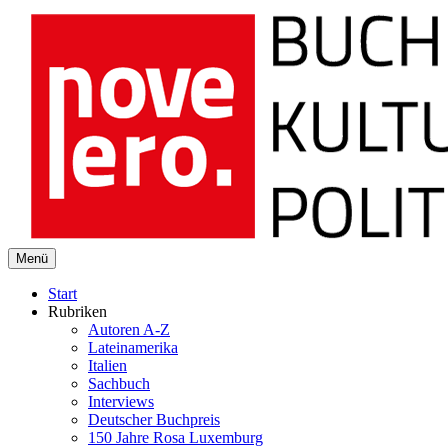
novelero
Menü
Buch Kultur Politik
Start
Rubriken
Autoren A-Z
Lateinamerika
Italien
Sachbuch
Interviews
Deutscher Buchpreis
150 Jahre Rosa Luxemburg