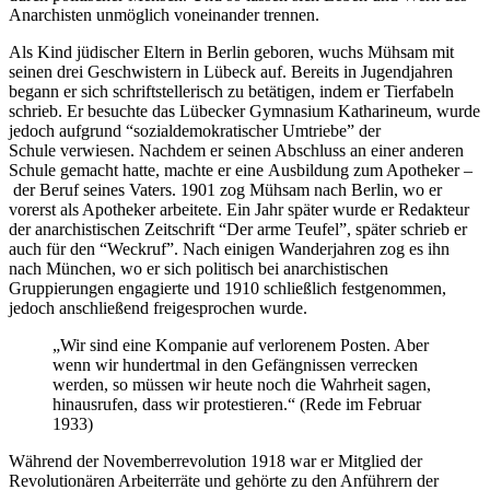
Anarchisten unmöglich voneinander trennen.
Als Kind jüdischer Eltern in Berlin geboren, wuchs Mühsam mit
seinen drei Geschwistern in Lübeck auf. Bereits in Jugendjahren
begann er sich schriftstellerisch zu betätigen, indem er Tierfabeln
schrieb. Er besuchte das Lübecker Gymnasium Katharineum, wurde
jedoch aufgrund “sozialdemokratischer Umtriebe” der
Schule verwiesen. Nachdem er seinen Abschluss an einer anderen
Schule gemacht hatte, machte er eine Ausbildung zum Apotheker –
der Beruf seines Vaters. 1901 zog Mühsam nach Berlin, wo er
vorerst als Apotheker arbeitete. Ein Jahr später wurde er Redakteur
der anarchistischen Zeitschrift “Der arme Teufel”, später schrieb er
auch für den “Weckruf”. Nach einigen Wanderjahren zog es ihn
nach München, wo er sich politisch bei anarchistischen
Gruppierungen engagierte und 1910 schließlich festgenommen,
jedoch anschließend freigesprochen wurde.
„Wir sind eine Kompanie auf verlorenem Posten. Aber
wenn wir hundertmal in den Gefängnissen verrecken
werden, so müssen wir heute noch die Wahrheit sagen,
hinausrufen, dass wir protestieren.“ (Rede im Februar
1933)
Während der Novemberrevolution 1918 war er Mitglied der
Revolutionären Arbeiterräte und gehörte zu den Anführern der