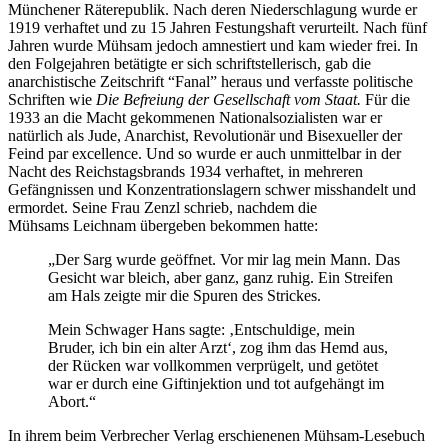
Münchener Räterepublik. Nach deren Niederschlagung wurde er
1919 verhaftet und zu 15 Jahren Festungshaft verurteilt. Nach fünf
Jahren wurde Mühsam jedoch amnestiert und kam wieder frei. In
den Folgejahren betätigte er sich schriftstellerisch, gab die
anarchistische Zeitschrift “Fanal” heraus und verfasste politische
Schriften wie
Die Befreiung der Gesellschaft vom Staat.
Für die
1933 an die Macht gekommenen Nationalsozialisten war er
natürlich als Jude, Anarchist, Revolutionär und Bisexueller der
Feind par excellence. Und so wurde er auch unmittelbar in der
Nacht des Reichstagsbrands 1934 verhaftet, in mehreren
Gefängnissen und Konzentrationslagern schwer misshandelt und
ermordet. Seine Frau Zenzl schrieb, nachdem die
Mühsams Leichnam übergeben bekommen hatte:
„Der Sarg wurde geöffnet. Vor mir lag mein Mann. Das
Gesicht war bleich, aber ganz, ganz ruhig. Ein Streifen
am Hals zeigte mir die Spuren des Strickes.
Mein Schwager Hans sagte: ‚Entschuldige, mein
Bruder, ich bin ein alter Arzt‘, zog ihm das Hemd aus,
der Rücken war vollkommen verprügelt, und getötet
war er durch eine Giftinjektion und tot aufgehängt im
Abort.“
In ihrem beim Verbrecher Verlag erschienenen Mühsam-Lesebuch